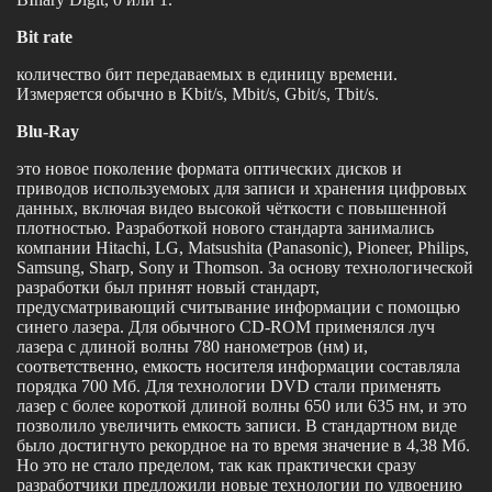
Bit rate
количество бит передаваемых в единицу времени.
Измеряется обычно в Kbit/s, Mbit/s, Gbit/s, Tbit/s.
Blu-Ray
это новое поколение формата оптических дисков и
приводов используемоых для записи и хранения цифровых
данных, включая видео высокой чёткости с повышенной
плотностью. Разработкой нового стандарта занимались
компании Hitachi, LG, Matsushita (Panasonic), Pioneer, Philips,
Samsung, Sharp, Sony и Thomson. За основу технологической
разработки был принят новый стандарт,
предусматривающий считывание информации с помощью
синего лазера. Для обычного CD-ROM применялся луч
лазера с длиной волны 780 нанометров (нм) и,
соответственно, емкость носителя информации составляла
порядка 700 Мб. Для технологии DVD стали применять
лазер с более короткой длиной волны 650 или 635 нм, и это
позволило увеличить емкость записи. В стандартном виде
было достигнуто рекордное на то время значение в 4,38 Мб.
Но это не стало пределом, так как практически сразу
разработчики предложили новые технологии по удвоению