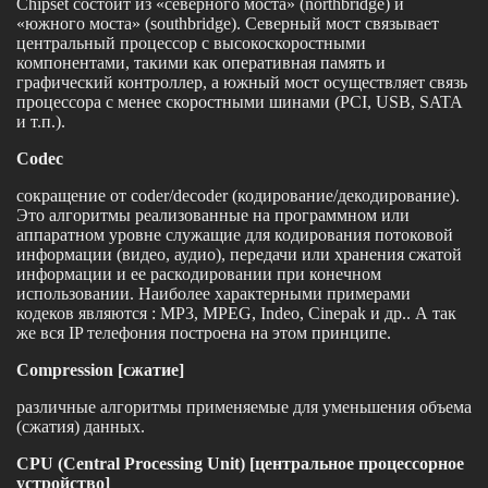
Chipset состоит из «северного моста» (northbridge) и
«южного моста» (southbridge). Cеверный мост связывает
центральный процессор с высокоскоростными
компонентами, такими как оперативная память и
графический контроллер, а южный мост осуществляет связь
процессора с менее скоростными шинами (PCI, USB, SATA
и т.п.).
Codec
сокращение от coder/decoder (кодирование/декодирование).
Это алгоритмы реализованные на программном или
аппаратном уровне служащие для кодирования потоковой
информации (видео, аудио), передачи или хранения сжатой
информации и ее раскодировании при конечном
использовании. Наиболее характерными примерами
кодеков являются : MP3, MPEG, Indeo, Cinepak и др.. А так
же вся IP телефония построена на этом принципе.
Compression [сжатие]
различные алгоритмы применяемые для уменьшения объема
(сжатия) данных.
CPU (Central Processing Unit) [центральное процессорное
устройство]