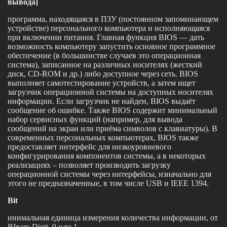
вывода]
программа, находящаяся в ПЗУ (постоянном запоминающем
устройстве) персонального компьютера и исполняющаяся
при включении питания. Главная функция BIOS — дать
возможность компьютеру запустить основное программное
обеспечение (в большинстве случаев это операционная
система), записанное на различных носителях (жесткий
диск, CD-ROM и др.) либо доступное через сеть. BIOS
выполняет самотестирование устройств, а затем ищет
загрузчик операционной системы на доступных носителях
информации. Если загрузчик не найден, BIOS выдаёт
сообщение об ошибке. Также BIOS содержит минимальный
набор сервисных функций (например, для вывода
сообщений на экран или приёма символов с клавиатуры). В
современных персональных компьютерах, BIOS также
предоставляет интерфейс для низкоуровневого
конфигурирования компонентов системы, а в некоторых
реализациях – позволяет производить загрузку
операционной системы через интерфейсы, изначально для
этого не предназначенные, в том числе USB и IEEE 1394.
Bit
инимальная единица измерения количества информации, от
BInary Digit, 0 или 1.