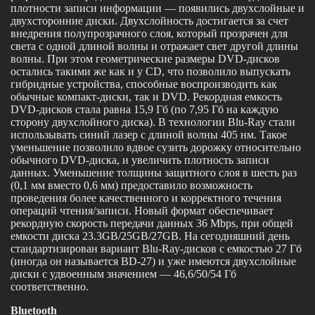
плотности записи информации — появились двухслойные и
двухсторонние диски. Двухслойность достигается за счет
внедрения полупрозрачного слоя, который прозрачен для
света с одной длиной волны и отражает свет другой длины
волны. При этом геометрические размеры DVD-дисков
остались такими же как и у CD, что позволило выпускать
гибридные устройства, способные воспроизводить как
обычные компакт-диски, так и DVD. Рекордная емкость
DVD-дисков стала равна 15,9 Гб (по 7,95 Гб на каждую
сторону двухслойного диска). В технологии Blu-Ray стали
использывать синий лазер с длиной волны 405 нм. Такое
уменьшение позволило вдвое сузить дорожку относительно
обычного DVD-диска, и увеличить плотность записи
данных. Уменьшение толщины защитного слоя в шесть раз
(0,1 мм вместо 0,6 мм) предоставило возможность
проведения более качественного и корректного течения
операций чтения/записи. Новый формат обеспечивает
рекордную скорость передачи данных 36 Mbps, при общей
емкости диска 23.3GB/25GB/27GB. На сегодняшний день
стандартизирован вариант Blu-Ray-дисков с емкостью 27 Гб
(иногда он называется BD-27) и уже имеются двухслойные
диски с удвоенным значением — 46,6/50/54 Гб
соответственно.
Bluetooth