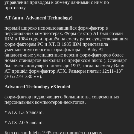
управления приводом к обмену данными с ним по
протоколу.
AT (англ. Advanced Technology)
первый широко использовавшийся форм-фактор в
персональных компьютерах. Форм-фактор AT был создан
IBM в 1984 году и пришёл на смену ранее существовавшим
форм-факторам PC и XT. В 1985 IBM представила
уменьшенную версию форм-фактора — Baby AT
(аналогичные уменьшенные версии форм-факторов более
новых стандартов выходили с префиксом micro-). Стандарт
был очень популярен вплоть до 1997, когда на смену Baby
AT пришёл форм-фактор ATX. Размеры платы: 12х11–13″
(305х279–330 мм).
Advanced Technology eXtended
форм-фактор подавляющего большинства современных
персональных компьютеров-десктопов.
* ATX 1.3 Standard.
* ATX 2.0 Standard.
Был создан Intel в 1995 году и пришёл на смену