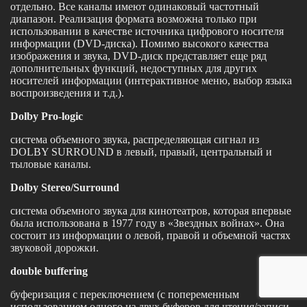
отдельно. Все каналы имеют одинаковый частотный
диапазон. Реализация формата возможна только при
использовании в качестве источника цифрового носителя
информации (DVD-диска). Помимо высокого качества
изображения и звука, DVD-диск представляет еще ряд
дополнительных функций, недоступных для других
носителей информации (интерактивное меню, выбор языка
воспроизведения и т.д.).
Dolby Pro-logic
система объемного звука, распределяющая сигнал из
DOLBY SURROUND в левый, правый, центральный и
тыловые каналы.
Dolby Stereo/Surround
система объемного звука для кинотеатров, которая впервые
была использована в 1977 году в «Звездных войнах». Она
состоит из информации о левой, правой и объемной частях
звуковой дорожки.
double buffering
буферизация с переключением (с попеременным
использованием одного из двух буферов для чтения/записи