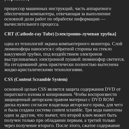
процессор машинных инструкций, часть аппаратного
обеспечения компьютера, отвечающая за выполнение
основной доли работ по обработке информации —
вычислительного процесса.
CRT (Cathode-ray Tube) [электронно-лучевая трубка]
одна из технологий экрана компьютерного монитора. Слой
люминофора наносится с обратной стороны на стекло
вакуумной трубки, под воздействием электронов
выстреливаемых электронной пушкой люминофор светится.
На сегодняшний день практически полностью вытеснена
жидко-кристалическими технологиями.
CSS (Content Scramble System)
основной целью CSS является защита содержания DVD от
пиратского взлома и копирования. Чтобы воспроизвести
защищенный авторским правом материал с DVD ROM
диска нужно согласие владельца авторского права, для чего
и была создана система content scramble. Три кода нанесены
один за другим, что значит, что второй ключ может быть
получен только при обладании первым, а третий только
через получение второго. После этого, сжатое содержание