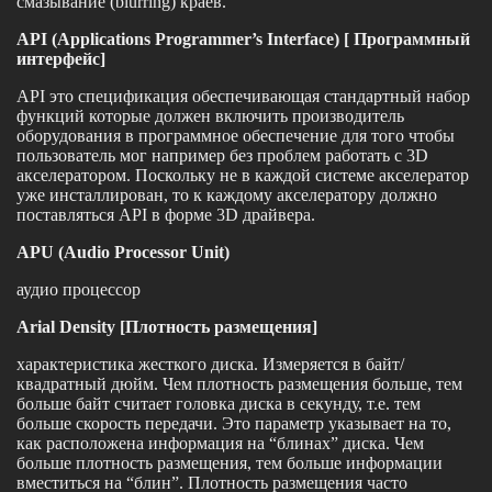
смазывание (blurring) краев.
API (Applications Programmer’s Interface) [ Программный
интерфейс]
API это спецификация обеспечивающая стандартный набор
функций которые должен включить производитель
оборудования в программное обеспечение для того чтобы
пользователь мог например без проблем работать с 3D
акселератором. Поскольку не в каждой системе акселератор
уже инсталлирован, то к каждому акселератору должно
поставляться API в форме 3D драйвера.
APU (Audio Processor Unit)
аудио процессор
Arial Density [Плотность размещения]
характеристика жесткого диска. Измеряется в байт/
квадратный дюйм. Чем плотность размещения больше, тем
больше байт считает головка диска в секунду, т.е. тем
больше скорость передачи. Это параметр указывает на то,
как расположена информация на “блинах” диска. Чем
больше плотность размещения, тем больше информации
вместиться на “блин”. Плотность размещения часто