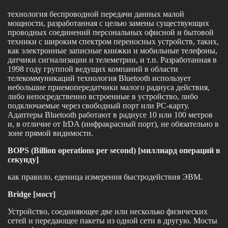
технология беспроводной передачи данных малой
мощности, разработанная с целью замены существующих
проводных соединений персональных офисной и бытовой
техники с широким спектром переносных устройств, таких,
как электронные записные книжки и мобильные телефоны,
датчики сигнализации и телеметрии, и т.п. Разработанная в
1998 году группой ведущих компаний в области
телекоммуникаций технология Bluetooth использует
небольшие приемопередатчики малого радиуса действия,
либо непосредственно встроенные в устройство, либо
подключаемые через свободный порт или PC-карту.
Адаптеры Bluetooth работают в радиусе 10 или 100 метров
и, в отличие от IrDA (инфракрасный порт), не обязательно в
зоне прямой видимости.
BOPS (Billion operations per second) [миллиард операций в
секунду]
как правило, еденица измерения быстродействия ЭВМ.
Bridge [мост]
Устройство, соединяющее две или несколько физических
сетей и передающее пакеты из одной сети в другую. Мосты