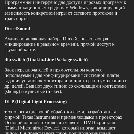
Программный интерфейс для доступа игровых программ к
коммуникационным средствам Windows, ликвидирующий
зависимость конкретной игры от сетевого протокола и
транспорта.
DirectSound
Аудиосоставляющая набора DirectX, позволяющая
микширование в реальном времени, прямой доступ к
звуковой карте.
dip switch (Dual-in-Line Package switch)
блок переключателей в прямоугольном корпусе,
используемый для конфигурирования системной платы,
задания установок монитора или принтера по умолчанию и
др. целей. Бывают двух типов: со скользящими контактами
(sliding) и кулисные (rocker).
DLP (Digital Light Processing)
технология цифровой обработки света, разработанная
фирмой Texas Instruments и применяющаяся в проекторах.
Основой данной технологии является DMD-кристалл
(Digital Micromirror Device), который иногда называют
чипом. Он представляет собой полупроводниковый