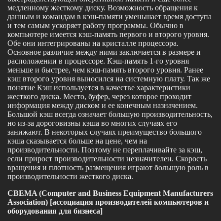
медленному жесткому диску. Возможность обращения к
данным и командам в кэш-памяти уменьшает время доступа
и тем самым ускоряет работу программы. Обычно в
компьютере имеется кэш-память первого и второго уровня.
Обе они интегрированы на кристалле процессора.
Основное различие между ними заключается в размере и
расположении в процессоре. Кэш-память 1-го уровня
меньше и быстрее, чем кэш-память второго уровня. Ранее
кэш второго уровня выносился на системную плату. Так же
понятие Кэш используется в качестве характеристики
жесткого диска. Место, буфер, через которое проходит
информация между диском и ее конечным назначением.
Большой кэш всегда означает большую производительность,
но из-за дороговизны кэша во многих случаях его
занижают. В некоторых случаях преимущество большого
кэша сказывается больше на цене, чем на
производительности. Поэтому не переплачивайте за кэш,
если прирост производительности незначителен. Скорость
вращения и плотность размещения играют большую роль в
производительности жесткого диска.
CBEMA (Computer and Business Equipment Manufacturers
Association) [ассоциация производителей компьютеров и
оборудования для бизнеса]