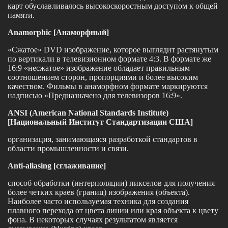
карт обуславливалось высокоскоростным доступом к общей
памяти.
Anamorphic [Анаморфный]
«Сжатое» DVD изображение, которое выглядит растянутым
по вертикали в телевизионном формате 4:3. В формате же
16:9 «несжатое» изображение обладает правильным
соотношением сторон, пропорциями и более высоким
качеством. Фильмы в анаморфном формате маркируются
надписью «Предназначено для телевизоров 16:9».
ANSI (American National Standards Institute)
[Национальный Институт Стандартизации США]
организация, занимающаяся разработкой стандартов в
области промышленности и связи.
Anti-aliasing [сглаживание]
способ обработки (интерполяции) пикселов для получения
более четких краев (границ) изображения (объекта).
Наиболее часто используемая техника для создания
плавного перехода от цвета линии или края объекта к цвету
фона. В некоторых случаях результатом является