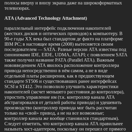
полосы вверху и внизу экрана даже на широкоформатных
телевизорах.
ATA (Advanced Technology Attachment)
параллельный интерфейс подключения накопителей
(жестких дисков и оптических приводов) к компьютеру. В
90-е годы XX века был стандартом де факто на платформе
IBM PC; в настоящее время (2008) вытесняется своим
последователем — SATA. Разные версии ATA известны под
синонимами IDE, EIDE, UDMA, ATAPI; с появлением SATA
также получил название PATA (Parallel ATA). Важным
нововведением ATA явилось расположение контроллера
привода непосредственно в нём самом, а не в виде
отдельной платы расширения, как в предшествующем
стандарте ST506 и существовавших ранее интерфейсах
SCSI и ST412. Это позволило улучшить характеристики
накопителей (засчет меньшего расстояния до контроллера),
упростить управление им (т.к. контроллер канала ATA
абстрагировался от деталей работы привода) и удешевить
производство (контроллер привода мог быть рассчитан
только на «свой» привод, а не на все возможные;
контроллер канала же вообще становился стандартным).
Следует отметить, что контроллер канала ATA правильнее
называть хост-адаптером, поскольку он перешел от прямого