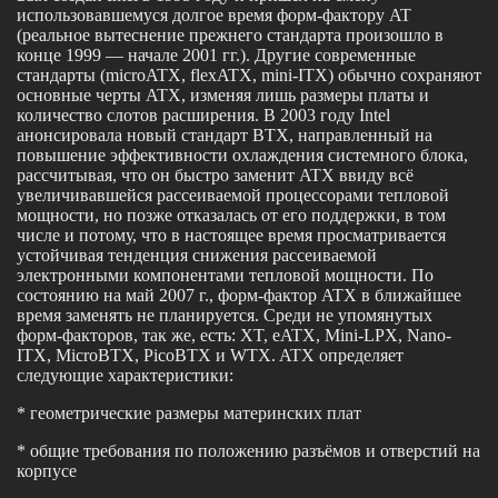
использовавшемуся долгое время форм-фактору AT
(реальное вытеснение прежнего стандарта произошло в
конце 1999 — начале 2001 гг.). Другие современные
стандарты (microATX, flexATX, mini-ITX) обычно сохраняют
основные черты ATX, изменяя лишь размеры платы и
количество слотов расширения. В 2003 году Intel
анонсировала новый стандарт BTX, направленный на
повышение эффективности охлаждения системного блока,
рассчитывая, что он быстро заменит ATX ввиду всё
увеличивавшейся рассеиваемой процессорами тепловой
мощности, но позже отказалась от его поддержки, в том
числе и потому, что в настоящее время просматривается
устойчивая тенденция снижения рассеиваемой
электронными компонентами тепловой мощности. По
состоянию на май 2007 г., форм-фактор ATX в ближайшее
время заменять не планируется. Среди не упомянутых
форм-факторов, так же, есть: XT, eATX, Mini-LPX, Nano-
ITX, MicroBTX, PicoBTX и WTX. ATX определяет
следующие характеристики:
* геометрические размеры материнских плат
* общие требования по положению разъёмов и отверстий на
корпусе