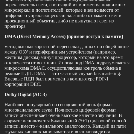
переключатель света, состоящий из множества подвижных
микрозеркал и поглотителей, которые в зависимости от
цифрового управляющего сигнала либо отражают свет в
проекционный объектив, либо не выпускают свет из
проектора.
DMA (Direct Memory Access) [прямой доступ к памяти]
метод высокоскоростной пересылки данных по общей шине
между ОЗУ и периферийным устройством (например,
жёстким диском) минуя процессор, который на это время
отключается от всех шин. Иногда под DMA подразумевается
микросхема DMAC, осуществляющая контроль обмена в
режиме ПДП. DMA — это частный случай bus mastering.
Впервые ПДП был применён в компьютере PDP-1
корпорации DEC.
Dolby Digital (AC-3
)
Наиболее популярный на сегодняшний день формат
многоканального звука. Полностью цифровой формат
записи обеспечивает очень высокое качество звучания. В
формате используется 6-канальный (5+1) цифровой способ
записи, вместо 4-канального аналогового. Каждый из пяти
звуковых каналов записывается и воспроизводится