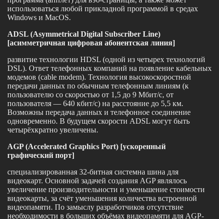
использоваться любой прикладной программой в средах
Windows и MacOS.
ADSL (Asymmetrical Digital Subscriber Line)
[асимметричная цифровая абонентская линия]
развитие технологии HDSL (одной из четырех технологий
DSL). Ответ телефонных компаний на появление кабельных
модемов (cable modem). Технология высокоскоростной
передачи данных по обычным телефонным линиям (к
пользователю со скоростью от 1,5 до 9 Мбит/с, от
пользователя — 640 кбит/с) на расстояние до 5,5 км.
Возможны передача данных и телефонное соединение
одновременно. В будущем скорости ADSL могут быть
четырёхкратно увеличены.
AGP (Accelerated Graphics Port) [ускоренный
графический порт]
специализированная 32-битная системна шина для
видеокарт. Основной задачей создания AGP являлось
увеличение производительности и уменьшение стоимости
видеокарты, за счёт уменьшения количества встроенной
видеопамяти. По замыслу разработчиков отсутствие
необходимости в больших объёмах видеопамяти для AGP-