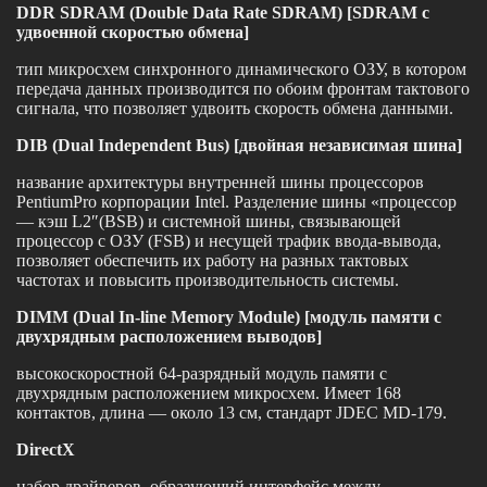
DDR SDRAM (Double Data Rate SDRAM) [SDRAM с
удвоенной скоростью обмена]
тип микросхем синхронного динамического ОЗУ, в котором
передача данных производится по обоим фронтам тактового
сигнала, что позволяет удвоить скорость обмена данными.
DIB (Dual Independent Bus) [двойная независимая шина]
название архитектуры внутренней шины процессоров
PentiumPro корпорации Intel. Разделение шины «процессор
— кэш L2″(BSB) и системной шины, связывающей
процессор с ОЗУ (FSB) и несущей трафик ввода-вывода,
позволяет обеспечить их работу на разных тактовых
частотах и повысить производительность системы.
DIMM (Dual In-line Memory Module) [модуль памяти с
двухрядным расположением выводов]
высокоскоростной 64-разрядный модуль памяти с
двухрядным расположением микросхем. Имеет 168
контактов, длина — около 13 см, стандарт JDEC MD-179.
DirectX
набор драйверов, образующий интерфейс между