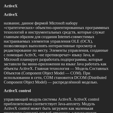
ActiveX
ActiveX
название, данное фирмой Microsoft набору
«стратегических» объектно-ориентированных программных
технологий и инструментальных средств, которые служат
главным образом для создания Internet-совместимых
настраиваемых элементов управления OLE (OCX),
позволяющих выполнять интерактивные просмотр и
редактирование по месту. Элементы управления, созданные
с помощью ActivX, «не противоречат» языку Java, и
Microsoft планирует разработать подпрограммы, которые
заставили бы мини-приложения на языке Java работать как
объекты ActiveX. Главная технология — Модель Составных
Объектов (Component Object Model — COM). При
использовании в сети, COM становится DCOM (Distributed
Component Object Model) — распределённой моделью.
ActiveX control
управляющий модуль системы ActiveX. ActiveX control
приблизительно соответствует Java-апплету. Модуль
ActiveX control может быть загружен как маленькая
программа (апплет) для вэб-страницы, а также может