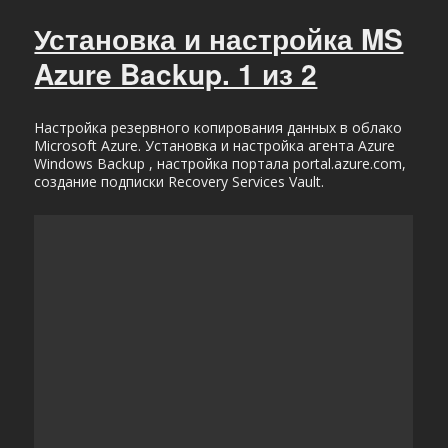
Установка
и
Установка и настройка MS
настройка
Azure Backup. 1 из 2
MS
Azure
Backup.
Настройка резервного копирования данных в облако
2
Microsoft Azure. Установка и настройка агента Azure
из
Windows Backup , настройка портала portal.azure.com,
2
создание подписки Recovery Services Vault.