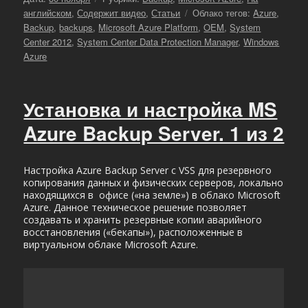
Метки
английском
,
Содержит видео
,
Статьи
Облако тегов:
Azure
,
Backup
,
backups
,
Microsoft Azure Platform
,
OEM
,
System
Center 2012
,
System Center Data Protection Manager
,
Windows
Azure
Установка и настройка MS
Azure Backup Server. 1 из 2
Настройка Azure Backup Server с VSS для резервного
копирования данных и физических серверов, локально
находящихся в офисе («на земле») в облако Microsoft
Azure. Данное техническое решение позволяет
создавать и хранить резервные копии аварийного
восстановления («бекапы»), расположенные в
виртуальном облаке Microsoft Azure.