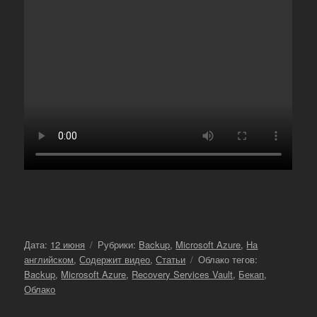
Опубликовано
Рубрики
Дата:
12 июня
Рубрики:
Backup
,
Microsoft Azure
,
На
Метки
английском
,
Содержит видео
,
Статьи
Облако тегов:
Backup
,
Microsoft Azure
,
Recovery Services Vault
,
Бекап
,
Облако