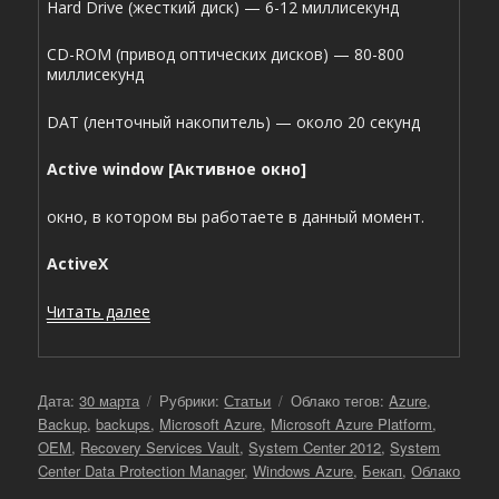
Hard Drive (жесткий диск) — 6-12 миллисекунд
CD-ROM (привод оптических дисков) — 80-800
миллисекунд
DAT (ленточный накопитель) — около 20 секунд
Active window [Активное окно]
окно, в котором вы работаете в данный момент.
ActiveX
«Словарь технических терминов»
Читать далее
Опубликовано
Рубрики
Метки
Дата:
30 марта
Рубрики:
Статьи
Облако тегов:
Azure
,
Backup
,
backups
,
Microsoft Azure
,
Microsoft Azure Platform
,
OEM
,
Recovery Services Vault
,
System Center 2012
,
System
Center Data Protection Manager
,
Windows Azure
,
Бекап
,
Облако