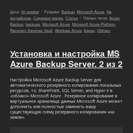
Опубликовано
Рубрики
Дата:
30 ноября
Рубрики:
Backup
,
Microsoft Azure
,
На
Метки
английском
,
Содержит видео
,
Статьи
Облако тегов:
Azure
,
Backup
,
backups
,
Microsoft Azure
,
Microsoft Azure Platform
,
Recovery Services Vault
,
Windows Azure
,
Бекап
,
Облако
Установка и настройка MS
Azure Backup Server. 2 из 2
Настройка Microsoft Azure Backup Server для
автоматического резервного копирования локальных
ресурсов, т.к. SharePoint, SQL Server, and Hyper-V в
«облако» Microsoft Azure . Резервное копирование в
виртуальное хранилище данных Microsoft Azure может
дополнить или полностью заменить вашу
существующую схему резервного копирования «на
земле».