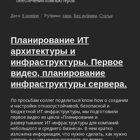
обеспечения компьютеров.
Опубликовано
Рубрики
Дата:
5 ноября
Рубрики:
case
,
Без рубрики
,
Статьи
Планирование ИТ
архитектуры и
инфраструктуры. Первое
видео, планирование
инфраструктуры сервера.
По просьбам коллег поделиться know-how о создании
и настройки отказоустойчивой, безопасной и
бюджетной ИТ-инфраструктуры, мы подготовили
первое видео из цикла «Планирование и
развертывание ИТ-инфраструктуры для компаний
небольшого и среднего бизнеса». В нем кратко
изложена информация, что нужно сделать, как нужно
сделать и о чем нужно подумать во время