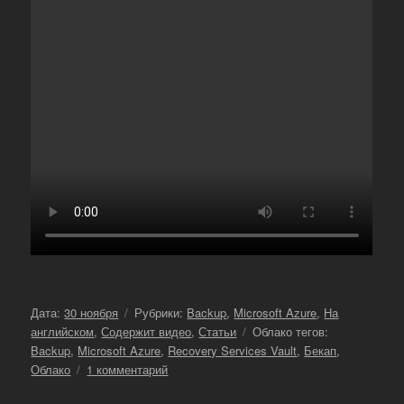
Опубликовано
Рубрики
Дата:
30 ноября
Рубрики:
Backup
,
Microsoft Azure
,
На
Метки
английском
,
Содержит видео
,
Статьи
Облако тегов:
Backup
,
Microsoft Azure
,
Recovery Services Vault
,
Бекап
,
к
Облако
1 комментарий
записи